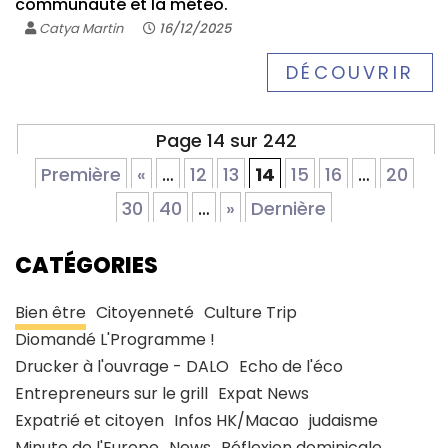
communauté et la météo.
Catya Martin
16/12/2025
DÉCOUVRIR
Page 14 sur 242
Première
«
…
12
13
14
15
16
…
20
30
40
…
»
Dernière
CATÉGORIES
Bien être
Citoyenneté
Culture Trip
Diomandé L'Programme !
Drucker à l'ouvrage - DALO
Echo de l'éco
Entrepreneurs sur le grill
Expat News
Expatrié et citoyen
Infos HK/Macao
judaisme
Minute de l'Europe
News
Réflexion dominicale