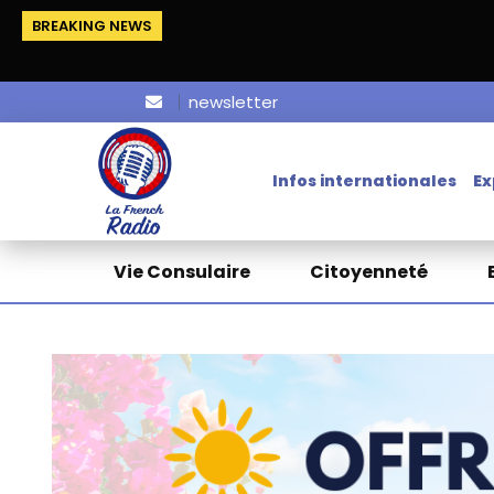
BREAKING NEWS
newsletter
Infos internationales
Ex
Vie Consulaire
Citoyenneté