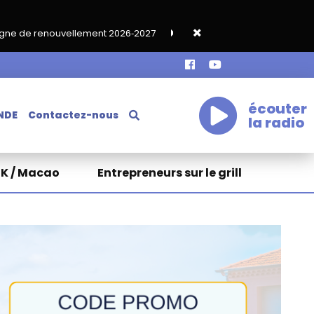
lement 2026‑2027
Grand café de rentrée HKA le vendredi 18 se
écouter
NDE
Contactez-nous
la radio
HK / Macao
Entrepreneurs sur le grill