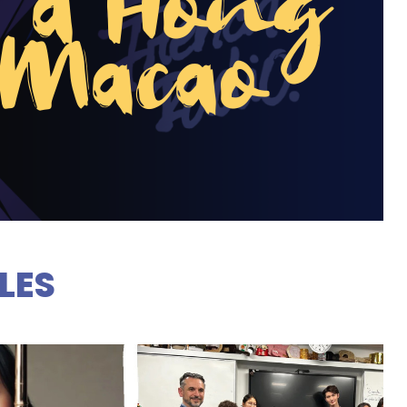
r à Hong
 Macao
LES