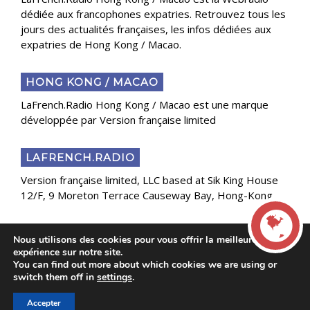
dédiée aux francophones expatries. Retrouvez tous les
jours des actualités françaises, les infos dédiées aux
expatries de Hong Kong / Macao.
HONG KONG / MACAO
LaFrench.Radio Hong Kong / Macao est une marque
développée par Version française limited
LAFRENCH.RADIO
Version française limited, LLC based at Sik King House
12/F, 9 Moreton Terrace Causeway Bay, Hong-Kong
Nous utilisons des cookies pour vous offrir la meilleure
Copyright 2025 Presse Généraliste des Français de
expérience sur notre site.
l’Étranger
You can find out more about which cookies we are using or
LIVE
switch them off in
settings
.
Accepter
00:00
00:00
La French Radio -