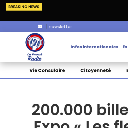
BREAKING NEWS
newsletter
Infos internationales
Ex
Vie Consulaire
Citoyenneté
200.000 bill
Expo « Les f