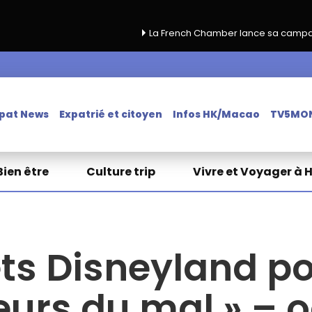
La French Chamber lance sa campagne de renouvel
pat News
Expatrié et citoyen
Infos HK/Macao
TV5MO
Bien être
Culture trip
Vivre et Voyager à 
ets Disneyland p
leurs du mal » –