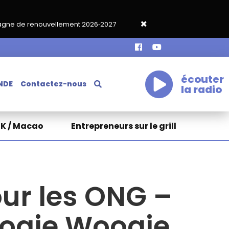
lement 2026‑2027
Grand café de rentrée HKA le vendredi 18 se
écouter
NDE
Contactez-nous
la radio
HK / Macao
Entrepreneurs sur le grill
our les ONG –
 oogie Woogie