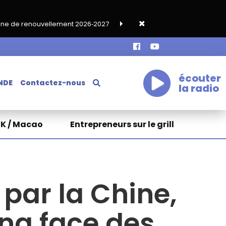
ment 2026‑2027
Grand café de rentrée HKA le vendredi 18 sept
écouter
NDE
Contactez-nous
la radio
HK / Macao
Entrepreneurs sur le grill
 par la Chine,
ang face des