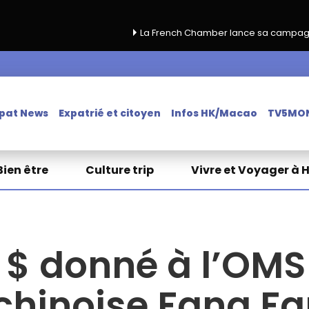
La French Chamber lance sa campagne de renouvelle
pat News
Expatrié et citoyen
Infos HK/Macao
TV5MO
Bien être
Culture trip
Vivre et Voyager à 
 $ donné à l’OMS
 chinoise Fang F