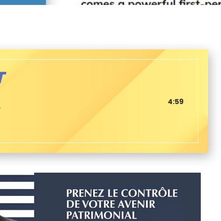
T
4:59
L