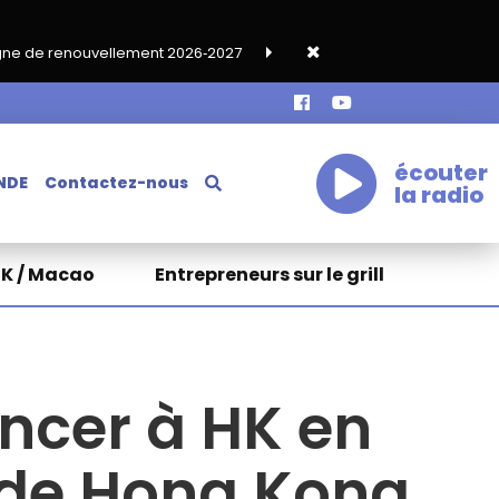
ent 2026‑2027
Grand café de rentrée HKA le vendredi 18 septem
écouter
NDE
Contactez-nous
la radio
HK / Macao
Entrepreneurs sur le grill
ncer à HK en
 de Hong Kong