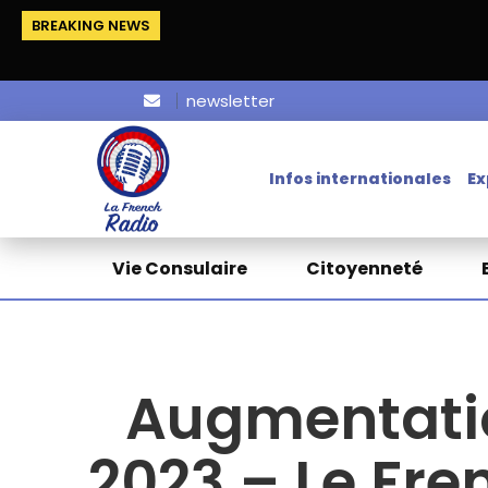
BREAKING NEWS
newsletter
Infos internationales
Ex
Vie Consulaire
Citoyenneté
Augmentatio
2023 – Le Fr