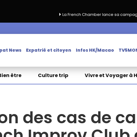
La French Chamber lance sa campagne de renouvellem
pat News
Expatrié et citoyen
Infos HK/Macao
TV5MO
Bien être
Culture trip
Vivre et Voyager à 
n des cas de ca
ench Improv Club