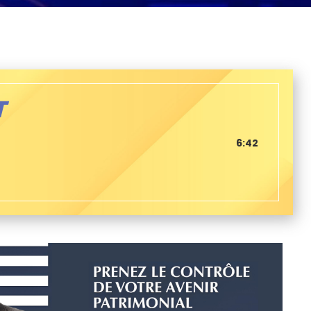
T
6:42
E