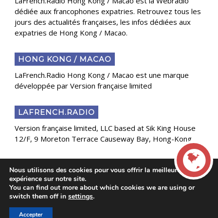
LaFrench.Radio Hong Kong / Macao est la Webradio
dédiée aux francophones expatries. Retrouvez tous les
jours des actualités françaises, les infos dédiées aux
expatries de Hong Kong / Macao.
HONG KONG / MACAO
LaFrench.Radio Hong Kong / Macao est une marque
développée par Version française limited
LAFRENCH.RADIO
Version française limited, LLC based at Sik King House
12/F, 9 Moreton Terrace Causeway Bay, Hong-Kong
Nous utilisons des cookies pour vous offrir la meilleure
Copyright 2025 Presse Généraliste des Français de
expérience sur notre site.
l’Étranger
You can find out more about which cookies we are using or
LIVE
switch them off in
settings
.
Accepter
00:00
00:00
La French Radio -