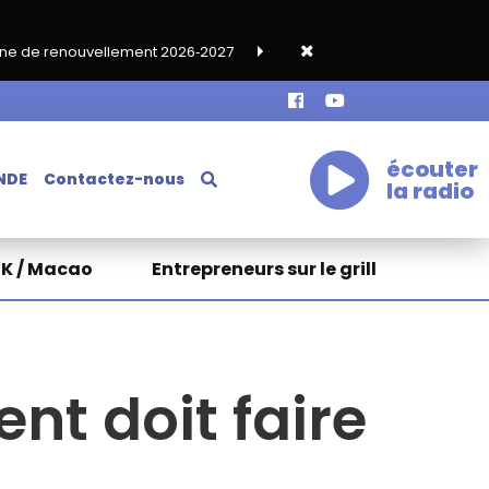
ent 2026‑2027
Grand café de rentrée HKA le vendredi 18 septem
écouter
NDE
Contactez-nous
la radio
HK / Macao
Entrepreneurs sur le grill
nt doit faire