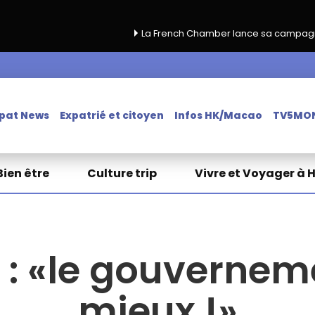
La French Chamber lance sa campagne de renouvellem
pat News
Expatrié et citoyen
Infos HK/Macao
TV5MO
Bien être
Culture trip
Vivre et Voyager à 
: «le gouverneme
mieux !»