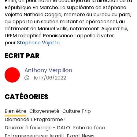
Enfin, on peut noter le double jeu de la direction de La
République En Marche. La suppléante de Stéphane
Vojetta Nathalie Coggia, membre du bureau du parti,
qui apporte un soutien militant et opérationnel, au
détriment de Manuel Valls, notamment. Aujourd’hui,
LREM rebaptisé Renaissance ! appelle à voter
pour
Stéphane Vojetta
.
ECRIT PAR
Anthony Verpillon
le 17/06/2022
CATÉGORIES
Bien être
Citoyenneté
Culture Trip
Diomandé L'Programme !
Drucker à l'ouvrage - DALO
Echo de l'éco
Entrepreneurs sur le grill
Expat News