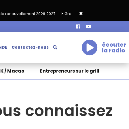
nt 2026‑2027
Grand café de rentrée HKA le vendredi 18 septemb
écouter
NDE
Contactez-nous
la radio
HK / Macao
Entrepreneurs sur le grill
ous connaissez