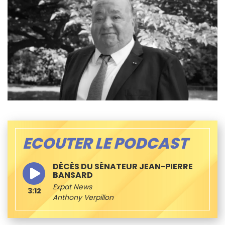
ECOUTER LE PODCAST
DÉCÈS DU SÉNATEUR JEAN-PIERRE
BANSARD
Expat News
3:12
Anthony Verpillon