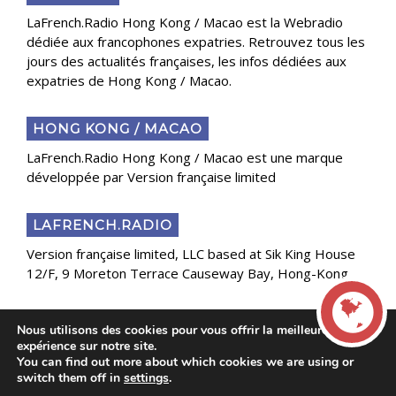
LaFrench.Radio Hong Kong / Macao est la Webradio
dédiée aux francophones expatries. Retrouvez tous les
jours des actualités françaises, les infos dédiées aux
expatries de Hong Kong / Macao.
HONG KONG / MACAO
LaFrench.Radio Hong Kong / Macao est une marque
développée par Version française limited
LAFRENCH.RADIO
Version française limited, LLC based at Sik King House
12/F, 9 Moreton Terrace Causeway Bay, Hong-Kong
Nous utilisons des cookies pour vous offrir la meilleure
Copyright 2025 Presse Généraliste des Français de
expérience sur notre site.
l’Étranger
You can find out more about which cookies we are using or
LIVE
switch them off in
settings
.