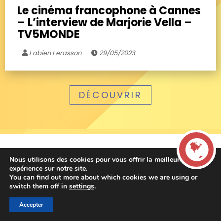
Le cinéma francophone à Cannes
– L’interview de Marjorie Vella –
TV5MONDE
Fabien Ferasson
29/05/2023
DÉCOUVRIR
Nous utilisons des cookies pour vous offrir la meilleure
expérience sur notre site.
You can find out more about which cookies we are using or
LIVE
switch them off in
settings
.
Accepter
00:00
00:00
La French Radio -