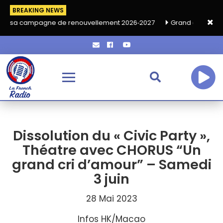
BREAKING NEWS
e de renouvellement 2026‑2027
Grand café de rentrée HKA le v
Dissolution du « Civic Party »,
Théatre avec CHORUS “Un
grand cri d’amour” – Samedi
3 juin
28 Mai 2023
Infos HK/Macao