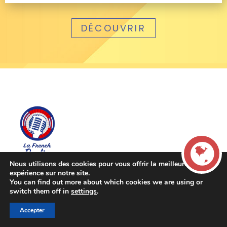
DÉCOUVRIR
Nous utilisons des cookies pour vous offrir la meilleure
expérience sur notre site.
You can find out more about which cookies we are using or
LIVE
CONTACTS
switch them off in
settings
.
info@lafrench.radio
Accepter
00:00
00:00
La French Radio -
Mentions légales