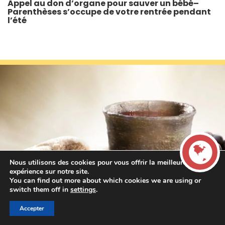
Appel au don d’organe pour sauver un bébé–
Parenthèses s’occupe de votre rentrée pendant
l’été
Nous utilisons des cookies pour vous offrir la meilleure
expérience sur notre site.
You can find out more about which cookies we are using or
LIVE
switch them off in
settings
.
Accepter
00:00
00:00
La French Radio -