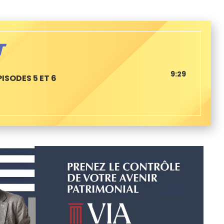
T
9:29
ISODES 5 ET 6