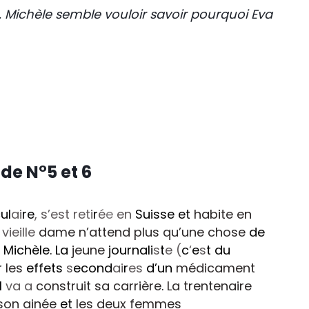
Michèle semble vouloir savoir pourquoi Eva
de N°5 et 6
ul
ai
re
, s’est reti
r
é
e
en
Suisse et
habite en
vieille
dame n’attend plus qu’une chose
de
t
Michèle. La
jeune
journali
s
t
e (
c
‘
e
s
t du
r
les
effets
s
econd
ai
r
es
d’un
médicament
l
va a
construit sa carrière
.
La trentenaire
son ainée
et
les deux femmes