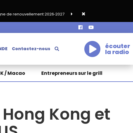
lement 2026‑2027
Grand café de rentrée HKA le vendredi 18 se
écouter
NDE
Contactez-nous
la radio
HK / Macao
Entrepreneurs sur le grill
o Hong Kong et
US