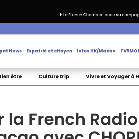
La French Chamber lance sa campagne de renouvel
pat News
Expatrié et citoyen
Infos HK/Macao
TV5MO
Bien être
Culture trip
Vivre et Voyager à 
r la French Radi
acao avec CHOR