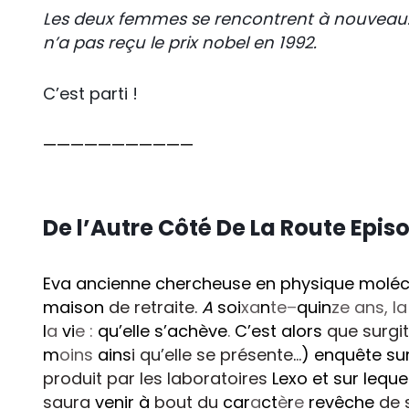
Les deux femmes se rencontrent à nouveau. 
n’a pas reçu le prix nobel en 1992.
C’est parti !
———————————
De l’Autre Côté De La Route Episo
Eva ancienne chercheuse en physique moléc
maison
de retraite.
A
soi
xa
n
te
–
quin
ze ans, la 
l
a
vi
e :
qu’elle s’achève
.
C’est alors
que surgi
m
oins
ains
i qu’elle se présente
.
..
) enquête su
produit par les laboratoires
Lexo et sur leque
saura
venir à
bout du
car
a
ct
è
r
e
revêche
de 