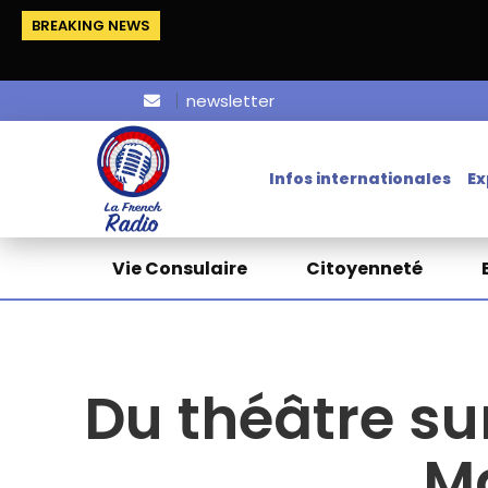
BREAKING NEWS
newsletter
Infos internationales
Ex
Vie Consulaire
Citoyenneté
Du théâtre su
M