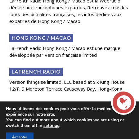
LaFrench.Radio Hong Kong / Macao est la Webradio
dédiée aux francophones expatries. Retrouvez tous les
jours des actualités françaises, les infos dédiées aux
expatries de Hong Kong / Macao.
HONG KONG / MACAO
LaFrench.Radio Hong Kong / Macao est une marque
développée par Version française limited
LAFRENCH.RADIO
Version française limited, LLC based at Sik King House
12/F, 9 Moreton Terrace Causeway Bay, Hong-Kong
Nous utilisons des cookies pour vous offrir la meilleure
Copyright 2025 Presse Généraliste des Français de
expérience sur notre site.
l’Étranger
You can find out more about which cookies we are using or
LIVE
switch them off in
settings
.
Accepter
00:00
00:00
La French Radio -