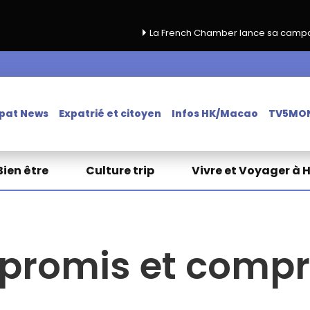
La French Chamber lance sa campagne de renouv
pat News
Expatrié et citoyen
Infos HK/Macao
TV5MO
Bien être
Culture trip
Vivre et Voyager à 
promis et comp