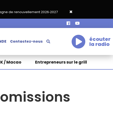
ellement 2026‑2027
Grand café de rentrée HKA le vendredi 18 
écouter
NDE
Contactez-nous
la radio
HK / Macao
Entrepreneurs sur le grill
romissions