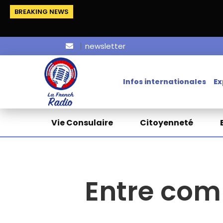
BREAKING NEWS
newsletter
Infos internationales
Ex
Vie Consulaire
Citoyenneté
Entre com