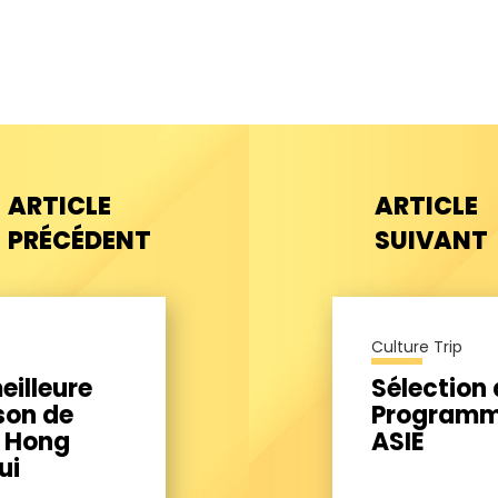
ARTICLE
ARTICLE
PRÉCÉDENT
SUIVANT
Culture Trip
illeure
Sélection
son de
Program
à Hong
ASIE
ui