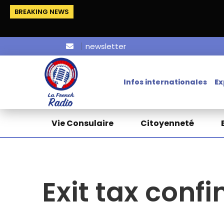
BREAKING NEWS
newsletter
Infos internationales
Ex
Vie Consulaire
Citoyenneté
Exit tax conf