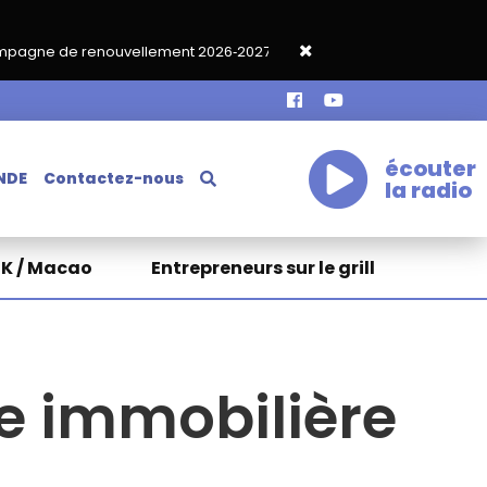
ement 2026‑2027
Grand café de rentrée HKA le vendredi 18 sept
écouter
NDE
Contactez-nous
la radio
HK / Macao
Entrepreneurs sur le grill
ue immobilière