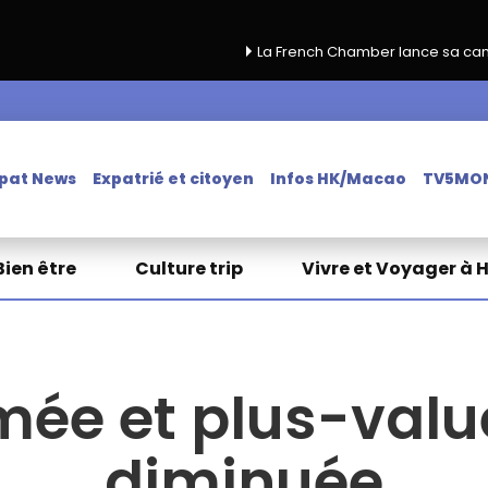
La French Chamber lance sa campagne de renouvell
pat News
Expatrié et citoyen
Infos HK/Macao
TV5MO
Bien être
Culture trip
Vivre et Voyager à 
imée et plus-val
diminuée