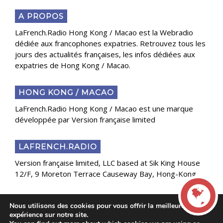
A PROPOS
LaFrench.Radio Hong Kong / Macao est la Webradio
dédiée aux francophones expatries. Retrouvez tous les
jours des actualités françaises, les infos dédiées aux
expatries de Hong Kong / Macao.
HONG KONG / MACAO
LaFrench.Radio Hong Kong / Macao est une marque
développée par Version française limited
LAFRENCH.RADIO
Version française limited, LLC based at Sik King House
12/F, 9 Moreton Terrace Causeway Bay, Hong-Kong
Nous utilisons des cookies pour vous offrir la meilleure
Copyright 2025 Presse Généraliste des Français de
expérience sur notre site.
l’Étranger