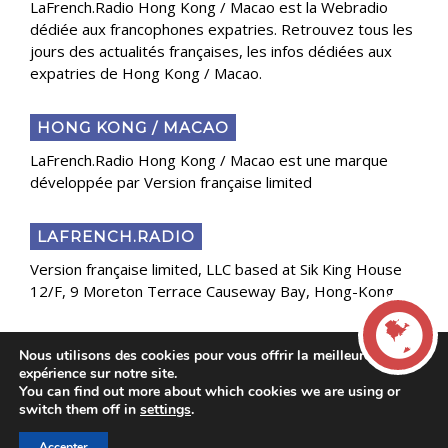
LaFrench.Radio Hong Kong / Macao est la Webradio
dédiée aux francophones expatries. Retrouvez tous les
jours des actualités françaises, les infos dédiées aux
expatries de Hong Kong / Macao.
HONG KONG / MACAO
LaFrench.Radio Hong Kong / Macao est une marque
développée par Version française limited
LAFRENCH.RADIO
Version française limited, LLC based at Sik King House
12/F, 9 Moreton Terrace Causeway Bay, Hong-Kong
Nous utilisons des cookies pour vous offrir la meilleure
Copyright 2025 Presse Généraliste des Français de
expérience sur notre site.
l’Étranger
You can find out more about which cookies we are using or
LIVE
switch them off in
settings
.
Accepter