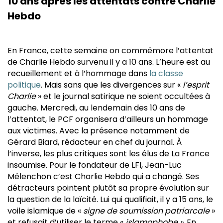
10 ans après les attentats contre Charlie
Hebdo
En France, cette semaine on commémore l’attentat
de Charlie Hebdo survenu il y a 10 ans. L’heure est au
recueillement et à l’hommage dans
la classe
politique
. Mais sans que les divergences sur «
l’esprit
Charlie
» et le journal satirique ne soient occultées à
gauche. Mercredi, au lendemain des 10 ans de
l’attentat, le PCF organisera d’ailleurs un hommage
aux victimes. Avec la présence notamment de
Gérard Biard, rédacteur en chef du journal. À
l’inverse, les plus critiques sont les élus de La France
insoumise. Pour le fondateur de LFI, Jean-Luc
Mélenchon c’est Charlie Hebdo qui a changé. Ses
détracteurs pointent plutôt sa propre évolution sur
la question de la laïcité. Lui qui qualifiait, il y a 15 ans, le
voile islamique de «
signe de soumission patriarcale
»
et refusait d’utiliser le terme «
islamophobe »
. En