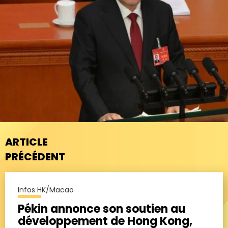
ARTICLE
PRÉCÉDENT
Infos HK/Macao
Pékin annonce son soutien au
développement de Hong Kong,