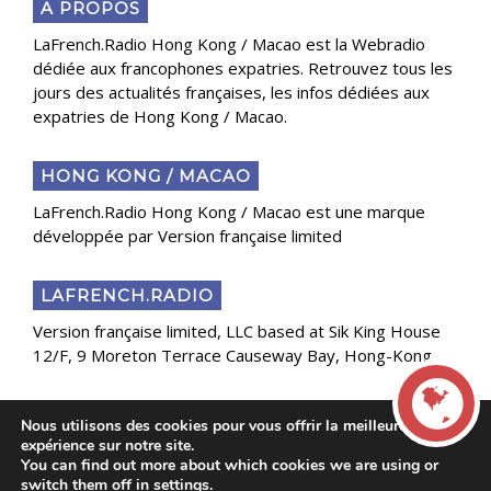
A PROPOS
LaFrench.Radio Hong Kong / Macao est la Webradio
dédiée aux francophones expatries. Retrouvez tous les
jours des actualités françaises, les infos dédiées aux
expatries de Hong Kong / Macao.
HONG KONG / MACAO
LaFrench.Radio Hong Kong / Macao est une marque
développée par Version française limited
LAFRENCH.RADIO
Version française limited, LLC based at Sik King House
12/F, 9 Moreton Terrace Causeway Bay, Hong-Kong
Nous utilisons des cookies pour vous offrir la meilleure
Copyright 2025 Presse Généraliste des Français de
expérience sur notre site.
l’Étranger
You can find out more about which cookies we are using or
LIVE
switch them off in
settings
.