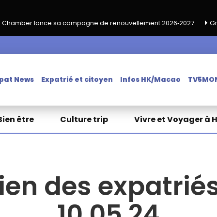
pagne de renouvellement 2026‑2027
Grand café de rentrée HKA
pat News
Expatrié et citoyen
Infos HK/Macao
TV5MO
Bien être
Culture trip
Vivre et Voyager à 
ien des expatriés
10.05.24