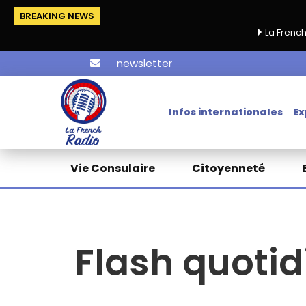
BREAKING NEWS
La French Chamber lance sa cam
newsletter
Infos internationales
Ex
Vie Consulaire
Citoyenneté
Flash quotid