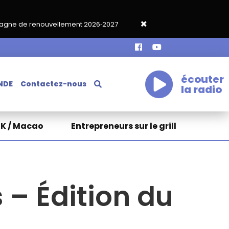
nt 2026‑2027
Grand café de rentrée HKA le vendredi 18 septem
écouter
NDE
Contactez-nous
la radio
HK / Macao
Entrepreneurs sur le grill
 – Édition du