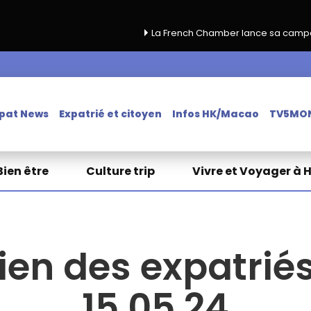
La French Chamber lance sa campagne de renouvelleme
pat News
Expatrié et citoyen
Infos HK/Macao
TV5MO
Bien être
Culture trip
Vivre et Voyager à 
ien des expatriés
15.05.24