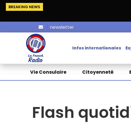
BREAKING NEWS
newsletter
Infos internationales
Ex
Vie Consulaire
Citoyenneté
Flash quotid