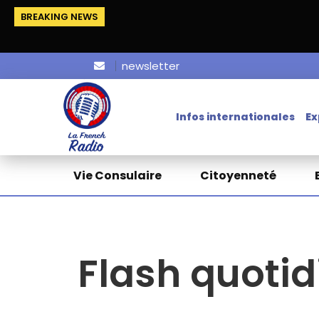
BREAKING NEWS
newsletter
Infos internationales
Ex
Vie Consulaire
Citoyenneté
Flash quotid