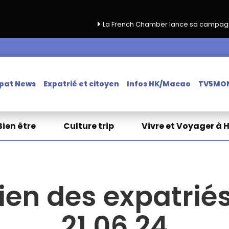
La French Chamber lance sa campagne de renouvellemen
pat News
Expatrié et citoyen
Infos HK/Macao
TV5MO
Bien être
Culture trip
Vivre et Voyager à 
ien des expatriés
21.06.24