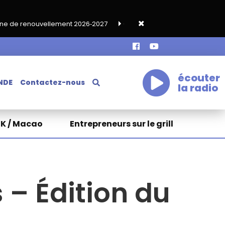
t 2026‑2027
Grand café de rentrée HKA le vendredi 18 septembr
écouter
NDE
Contactez-nous
la radio
HK / Macao
Entrepreneurs sur le grill
 – Édition du