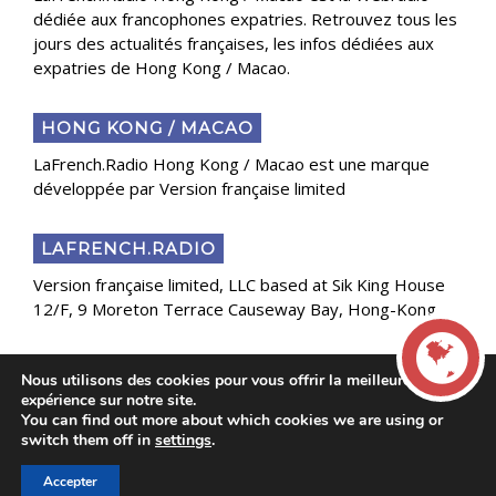
dédiée aux francophones expatries. Retrouvez tous les
jours des actualités françaises, les infos dédiées aux
expatries de Hong Kong / Macao.
HONG KONG / MACAO
LaFrench.Radio Hong Kong / Macao est une marque
développée par Version française limited
LAFRENCH.RADIO
Version française limited, LLC based at Sik King House
12/F, 9 Moreton Terrace Causeway Bay, Hong-Kong
Nous utilisons des cookies pour vous offrir la meilleure
Copyright 2025 Presse Généraliste des Français de
expérience sur notre site.
l’Étranger
You can find out more about which cookies we are using or
LIVE
switch them off in
settings
.
Accepter
00:00
00:00
La French Radio -