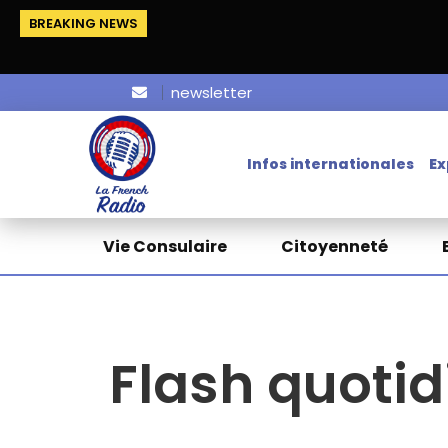
BREAKING NEWS
newsletter
Infos internationales
Ex
Vie Consulaire
Citoyenneté
Flash quotid