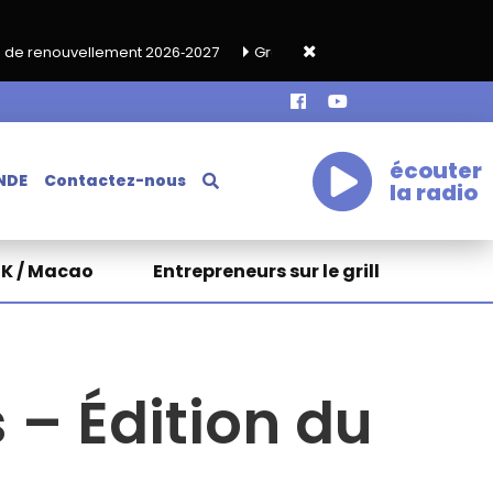
2026‑2027
Grand café de rentrée HKA le vendredi 18 septembre
écouter
NDE
Contactez-nous
la radio
HK / Macao
Entrepreneurs sur le grill
 – Édition du