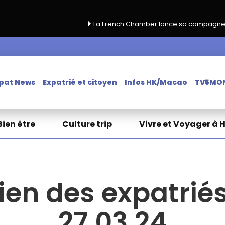
La French Chamber lance sa campagne de renouvellement 
pat News
Expatrié et citoyen
Infos HK/Macao
TV5MO
Bien être
Culture trip
Vivre et Voyager à 
ien des expatriés
27.03.24