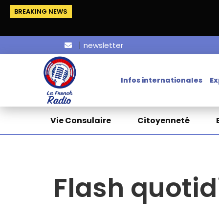
BREAKING NEWS
newsletter
Infos internationales
Ex
Vie Consulaire
Citoyenneté
Flash quotid