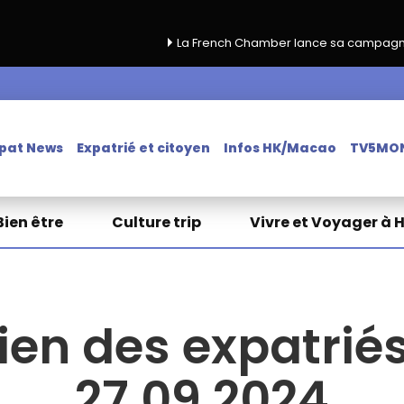
La French Chamber lance sa campagne de renouvelle
pat News
Expatrié et citoyen
Infos HK/Macao
TV5MO
Bien être
Culture trip
Vivre et Voyager à 
ien des expatriés
27.09.2024