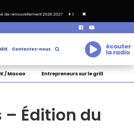
ment 2026‑2027
Grand café de rentrée HKA le vendredi 18 septe
écouter
NDE
Contactez-nous
la radio
HK / Macao
Entrepreneurs sur le grill
 – Édition du