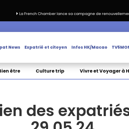
ench Chamber lance sa campagne de renouvellement 2026‑2027
pat News
Expatrié et citoyen
Infos HK/Macao
TV5MO
Bien être
Culture trip
Vivre et Voyager à 
ien des expatriés
29.05.24