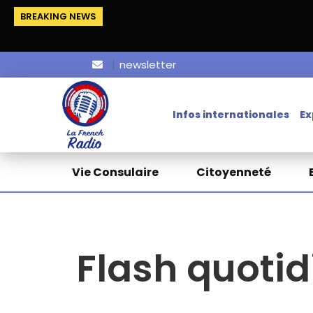
BREAKING NEWS
La Fr
newsletter
Infos internationales
Ex
Vie Consulaire
Citoyenneté
Flash quotid