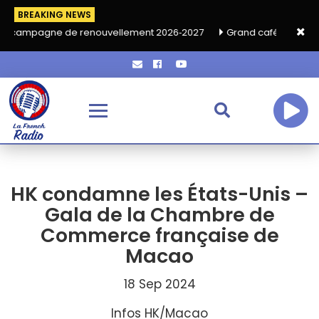
BREAKING NEWS
e de renouvellement 2026‑2027
Grand café de rentrée HKA le v
HK condamne les États-Unis –
Gala de la Chambre de
Commerce française de
Macao
18 Sep 2024
Infos HK/Macao