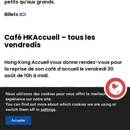
petits qu’aux grands.
Billets
ICI
Café HKAccueil – tous les
vendredis
Hong Kong Accueil vous donne rendez-vous pour
la reprise de son café d’accueil le vendredi 30
août de 10h à midi.
Que vous veniez d’arriver à HK ou pas, rejoignez
Nous utilisons des cookies pour vous offrir la meilleure
l’équipe de bénévoles de l’association qui vous
expérience sur notre site.
attend de 10h à midi chaque vendredi au café Emmer
You can find out more about which cookies we are using or
LIVE
à Pacific Place, station MTR Admiralty.
switch them off in
settings
.
Centre commercial Pacific Place
Accepter
00:00
00:00
La French Radio -