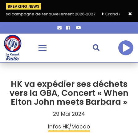
BREAKING NEWS
e de renouvellement 2026‑2027
Grand café de rentrée HKA le 
HK va expédier ses déchets
vers la GBA, Concert « When
Elton John meets Barbara »
29 Mai 2024
Infos HK/Macao