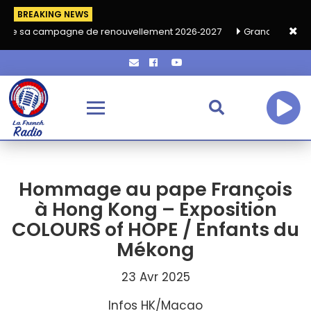
BREAKING NEWS
ne de renouvellement 2026‑2027
Grand café de rentrée HKA le 
Hommage au pape François
à Hong Kong – Exposition
COLOURS of HOPE / Enfants du
Mékong
23 Avr 2025
Infos HK/Macao