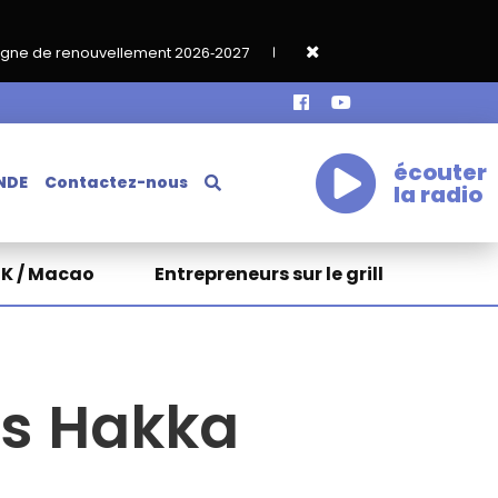
ment 2026‑2027
Grand café de rentrée HKA le vendredi 18 septe
écouter
NDE
Contactez-nous
la radio
HK / Macao
Entrepreneurs sur le grill
es Hakka