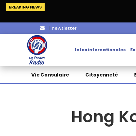
BREAKING NEWS
newsletter
Infos internationales
Ex
Vie Consulaire
Citoyenneté
Hong Ko