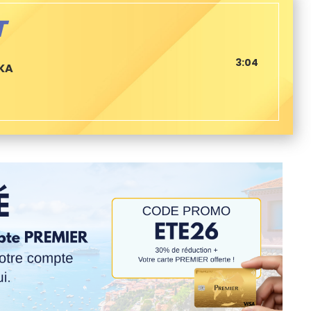
T
3:04
KA