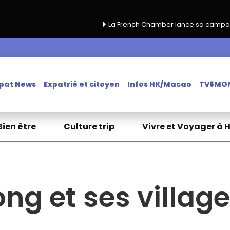
La French Chamber lance sa campagne de renouvelle
pat News
Expatrié et citoyen
Infos HK/Macao
TV5MO
Bien être
Culture trip
Vivre et Voyager à 
ng et ses villag