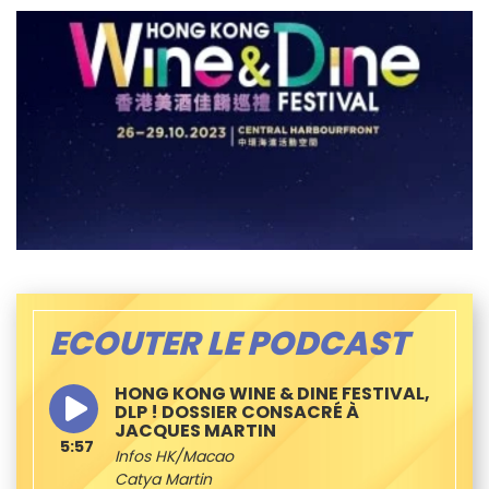
ECOUTER LE PODCAST
HONG KONG WINE & DINE FESTIVAL,
DLP ! DOSSIER CONSACRÉ À
JACQUES MARTIN
5:57
Infos HK/Macao
Catya Martin