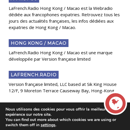
LaFrench.Radio Hong Kong / Macao est la Webradio
dédiée aux francophones expatries. Retrouvez tous les
jours des actualités françaises, les infos dédiées aux
expatries de Hong Kong / Macao.
HONG KONG / MACAO
LaFrench.Radio Hong Kong / Macao est une marque
développée par Version française limited
LAFRENCH.RADIO
Version française limited, LLC based at Sik King House
12/F, 9 Moreton Terrace Causeway Bay, Hong-Kong
Nous utilisons des cookies pour vous offrir la meilleure
Copyright 2025 Presse Généraliste des Français de
expérience sur notre site.
l’Étranger
You can find out more about which cookies we are using or
LIVE
switch them off in
settings
.