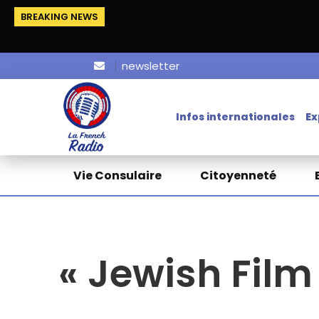
BREAKING NEWS
newsletter
Infos internationales
Ex
Vie Consulaire
Citoyenneté
« Jewish Film