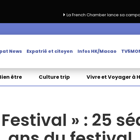
La French Chamber lance sa campagne de renouvel
pat News
Expatrié et citoyen
Infos HK/Macao
TV5MO
Bien être
Culture trip
Vivre et Voyager à 
 Festival » : 25 s
ans du festival