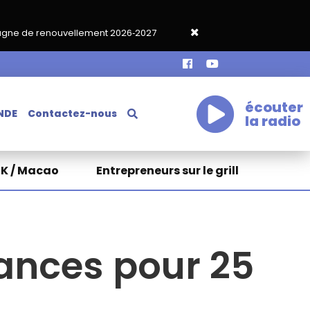
lement 2026‑2027
Grand café de rentrée HKA le vendredi 18 sep
écouter
NDE
Contactez-nous
la radio
HK / Macao
Entrepreneurs sur le grill
éances pour 25