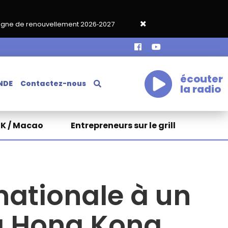
llement 2026‑2027
Grand café de rentrée HKA le vendredi 18 se
écouter
NDE
Contactez-nous
la radio
HK / Macao
Entrepreneurs sur le grill
nationale à un
t à Hong Kong