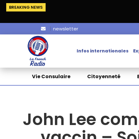
BREAKING NEWS
newsletter
Infos internationales
Ex
Vie Consulaire
Citoyenneté
John Lee comp
vaccin – Soi