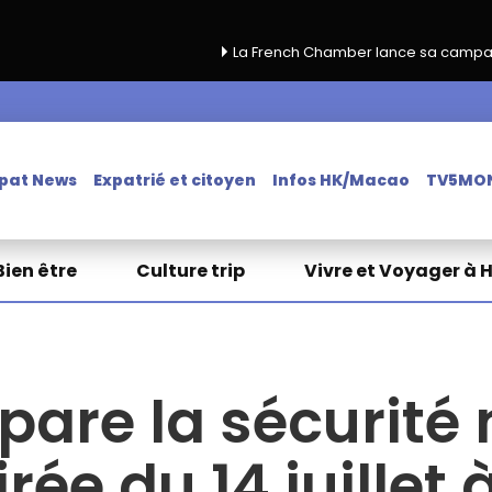
La French Chamber lance sa campagne de renouve
pat News
Expatrié et citoyen
Infos HK/Macao
TV5MO
Bien être
Culture trip
Vivre et Voyager à 
are la sécurité 
rée du 14 juille