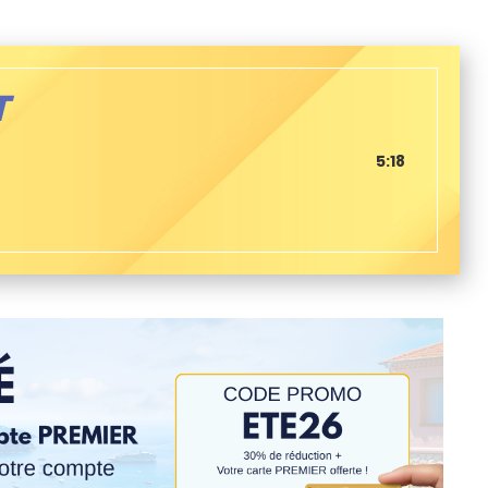
T
5:18