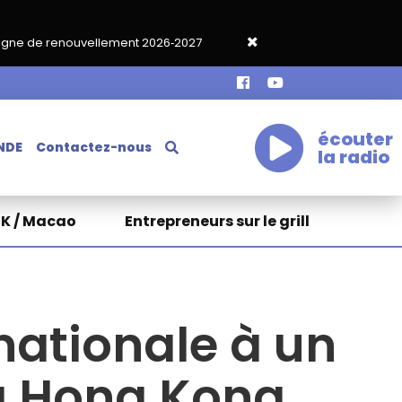
lement 2026‑2027
Grand café de rentrée HKA le vendredi 18 se
écouter
NDE
Contactez-nous
la radio
HK / Macao
Entrepreneurs sur le grill
nationale à un
t à Hong Kong