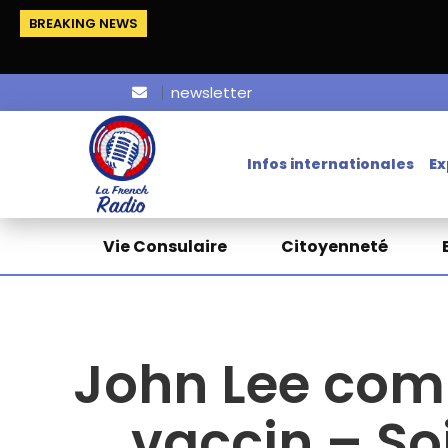
BREAKING NEWS
newsletter
Infos internationales
Ex
Vie Consulaire
Citoyenneté
John Lee comp
vaccin – Soi