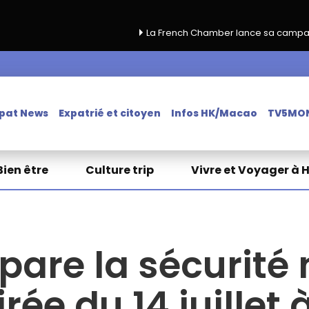
La French Chamber lance sa campagne de renouvel
pat News
Expatrié et citoyen
Infos HK/Macao
TV5MO
Bien être
Culture trip
Vivre et Voyager à 
are la sécurité 
rée du 14 juille