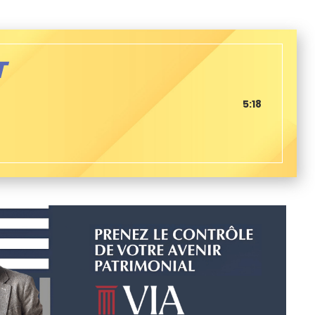
T
5:18