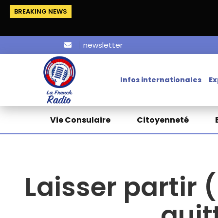
BREAKING NEWS
newsletter
Infos internationales
Ex
Vie Consulaire
Citoyenneté
Laisser partir
quit