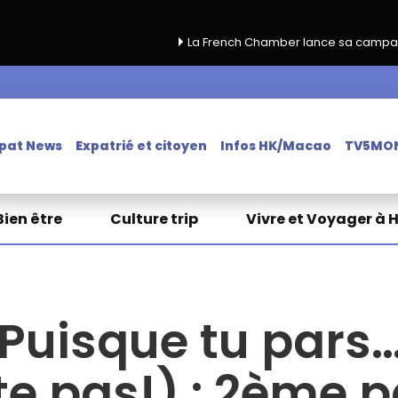
La French Chamber lance sa campagne de renouvell
pat News
Expatrié et citoyen
Infos HK/Macao
TV5MO
Bien être
Culture trip
Vivre et Voyager à 
 (Puisque tu pars
te pas!) : 2ème p