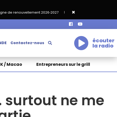
ement 2026‑2027
Grand café de rentrée HKA le vendredi 18 sept
écouter
NDE
Contactez-nous
la radio
HK / Macao
Entrepreneurs sur le grill
… surtout ne me
artie