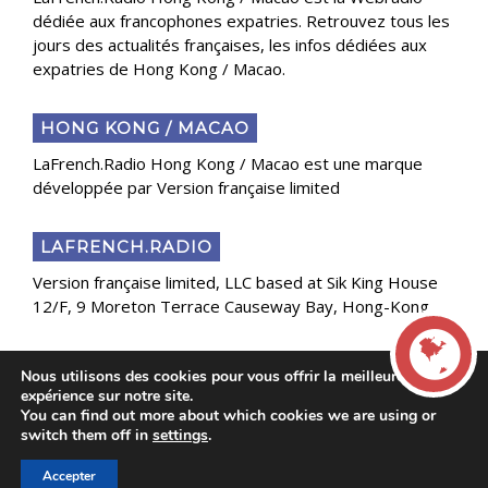
dédiée aux francophones expatries. Retrouvez tous les
jours des actualités françaises, les infos dédiées aux
expatries de Hong Kong / Macao.
HONG KONG / MACAO
LaFrench.Radio Hong Kong / Macao est une marque
développée par Version française limited
LAFRENCH.RADIO
Version française limited, LLC based at Sik King House
12/F, 9 Moreton Terrace Causeway Bay, Hong-Kong
Nous utilisons des cookies pour vous offrir la meilleure
Copyright 2025 Presse Généraliste des Français de
expérience sur notre site.
l’Étranger
You can find out more about which cookies we are using or
LIVE
switch them off in
settings
.
Accepter
00:00
00:00
La French Radio -