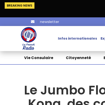
BREAKING NEWS
newsletter
Infos internationales
Ex
Vie Consulaire
Citoyenneté
Le Jumbo Flo
Kong, des co