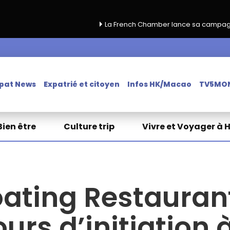
La French Chamber lance sa campagne de renouvell
pat News
Expatrié et citoyen
Infos HK/Macao
TV5MO
Bien être
Culture trip
Vivre et Voyager à 
ating Restauran
urs d’initiation à