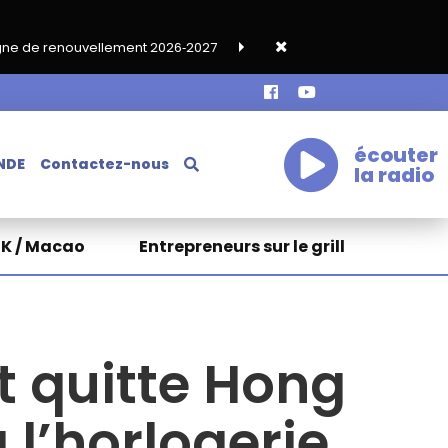
ement 2026‑2027
Grand café de rentrée HKA le vendredi 18 sept
écouter
NDE
Contactez-nous
la radio
HK / Macao
Entrepreneurs sur le grill
t quitte Hong
 l’horlogerie