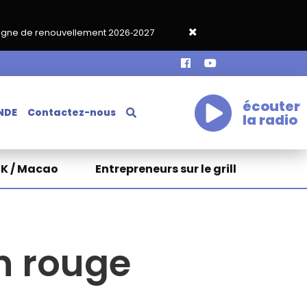
ment 2026‑2027
Grand café de rentrée HKA le vendredi 18 sept
écouter
NDE
Contactez-nous
la radio
HK / Macao
Entrepreneurs sur le grill
n rouge