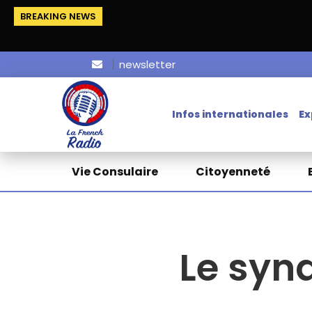
BREAKING NEWS
newsletter
Infos internationales
Ex
Vie Consulaire
Citoyenneté
Le syn