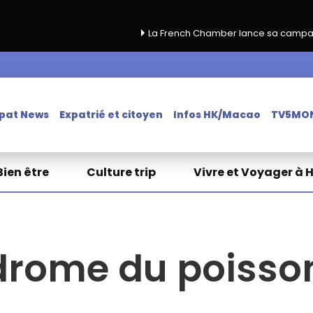
La French Chamber lance sa campagne de renouvelle
pat News
Expatrié et citoyen
Infos HK/Macao
TV5MO
Bien être
Culture trip
Vivre et Voyager à 
drome du poisso