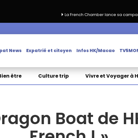
La French Chamber lance sa campagne de renouvellem
pat News
Expatrié et citoyen
Infos HK/Macao
TV5MO
Bien être
Culture trip
Vivre et Voyager à 
Dragon Boat de HK
French ! »