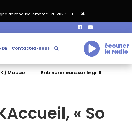
ent 2026‑2027
Grand café de rentrée HKA le vendredi 18 septe
écouter
NDE
Contactez-nous
la radio
HK / Macao
Entrepreneurs sur le grill
Accueil, « So