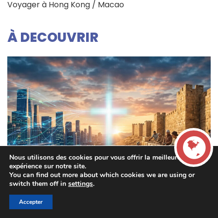
Voyager à Hong Kong / Macao
À DECOUVRIR
Nous utilisons des cookies pour vous offrir la meilleure
expérience sur notre site.
You can find out more about which cookies we are using or
LIVE
switch them off in
settings
.
Réflexion dominicale
Accepter
00:00
00:00
La French Radio -
Crois, vis, ENTREPRENDS Journées de Lyon - 3ème