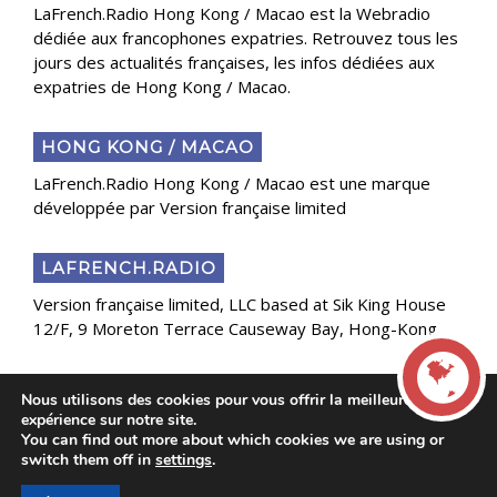
LaFrench.Radio Hong Kong / Macao est la Webradio
dédiée aux francophones expatries. Retrouvez tous les
jours des actualités françaises, les infos dédiées aux
expatries de Hong Kong / Macao.
HONG KONG / MACAO
LaFrench.Radio Hong Kong / Macao est une marque
développée par Version française limited
LAFRENCH.RADIO
Version française limited, LLC based at Sik King House
12/F, 9 Moreton Terrace Causeway Bay, Hong-Kong
Nous utilisons des cookies pour vous offrir la meilleure
Copyright 2025 Presse Généraliste des Français de
expérience sur notre site.
l’Étranger
You can find out more about which cookies we are using or
LIVE
switch them off in
settings
.