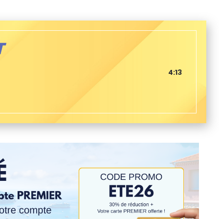
T
4:13