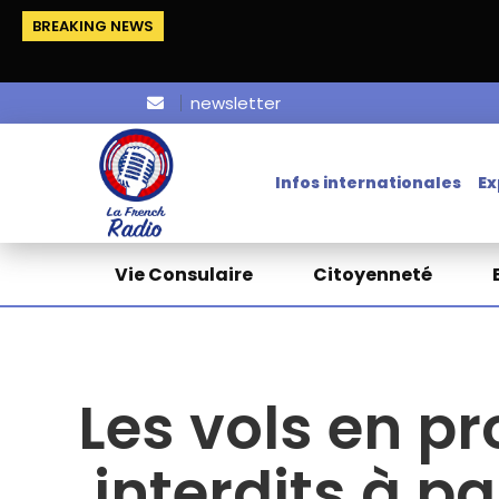
BREAKING NEWS
newsletter
Infos internationales
Ex
Vie Consulaire
Citoyenneté
Les vols en 
interdits à par