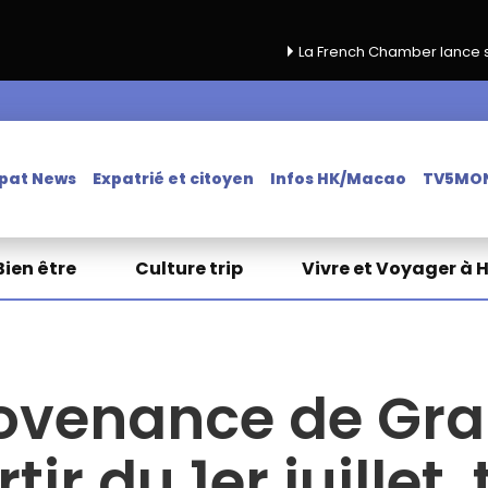
La French Chamber lance sa campagne de re
pat News
Expatrié et citoyen
Infos HK/Macao
TV5MO
Bien être
Culture trip
Vivre et Voyager à 
provenance de Gr
tir du 1er juillet