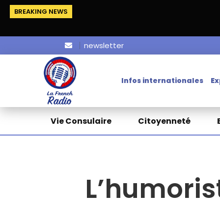
BREAKING NEWS
newsletter
Infos internationales
Ex
Vie Consulaire
Citoyenneté
L’humoris