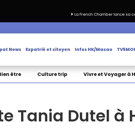
La French Chamber lance sa campagne de renou
pat News
Expatrié et citoyen
Infos HK/Macao
TV5MO
Bien être
Culture trip
Vivre et Voyager à 
te Tania Dutel à