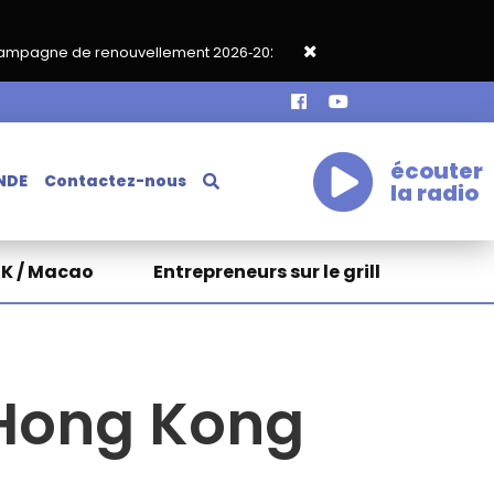
vellement 2026‑2027
Grand café de rentrée HKA le vendredi 18
écouter
NDE
Contactez-nous
la radio
HK / Macao
Entrepreneurs sur le grill
 Hong Kong