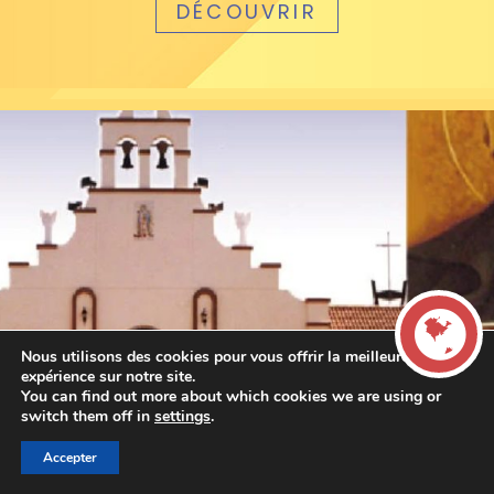
DÉCOUVRIR
Nous utilisons des cookies pour vous offrir la meilleure
expérience sur notre site.
You can find out more about which cookies we are using or
LIVE
switch them off in
settings
.
Accepter
00:00
00:00
La French Radio -