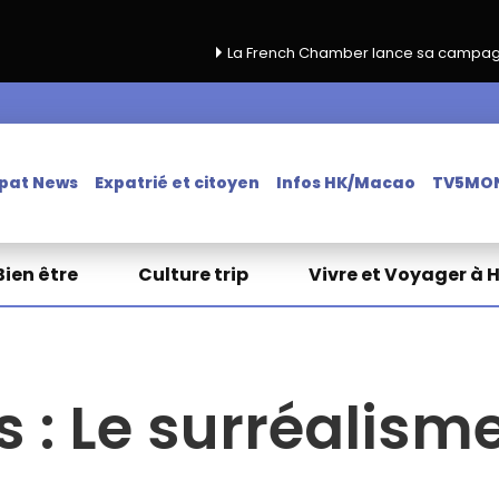
La French Chamber lance sa campagne de renouvel
pat News
Expatrié et citoyen
Infos HK/Macao
TV5MO
Bien être
Culture trip
Vivre et Voyager à 
 : Le surréalism