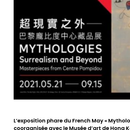
L’exposition phare du French May « Mytholog
coorganisée avec le Musée d’art de Hong 