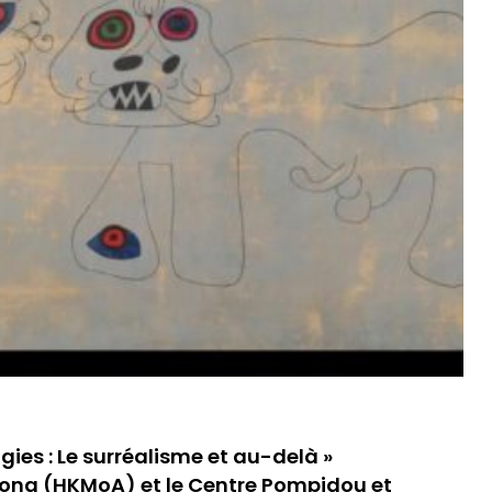
ies : Le surréalisme et au-delà »
Kong (HKMoA) et le Centre Pompidou et