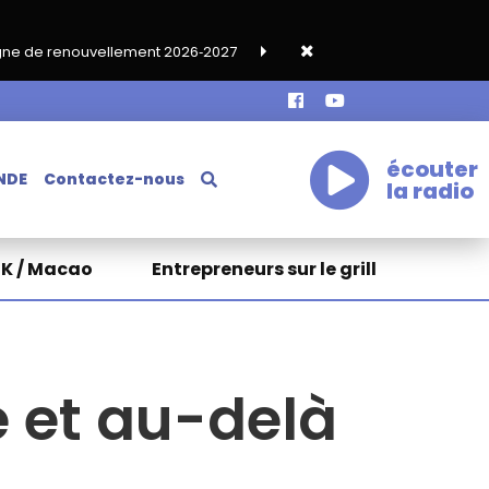
lement 2026‑2027
Grand café de rentrée HKA le vendredi 18 se
écouter
NDE
Contactez-nous
la radio
HK / Macao
Entrepreneurs sur le grill
e et au-delà