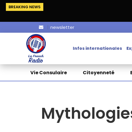
BREAKING NEWS
newsletter
Infos internationales
Ex
Vie Consulaire
Citoyenneté
Mythologies