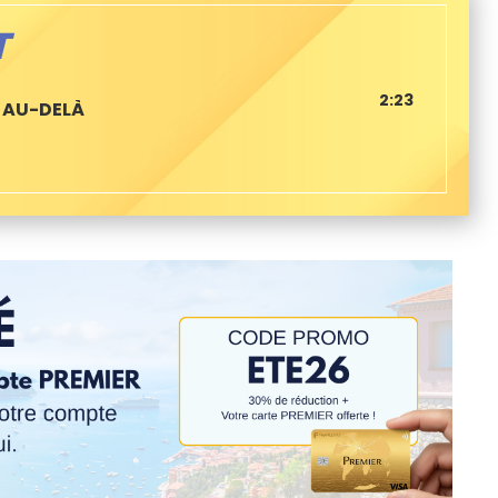
T
2:23
 AU-DELÀ