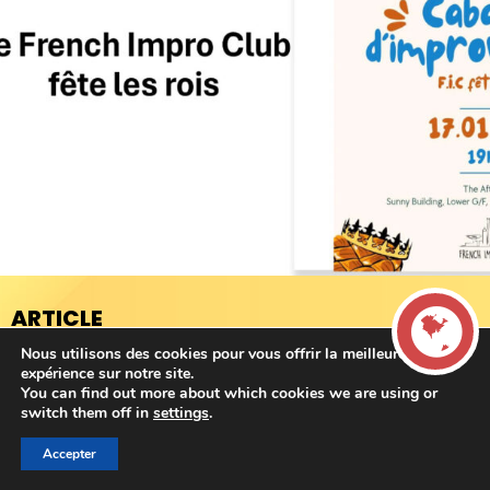
ARTICLE
PRÉCÉDENT
Nous utilisons des cookies pour vous offrir la meilleure
expérience sur notre site.
You can find out more about which cookies we are using or
LIVE
switch them off in
settings
.
Infos HK/Macao
Messe de Noël en français ce soir
Accepter
00:00
00:00
La French Radio -
24 décembre – Le French Impro